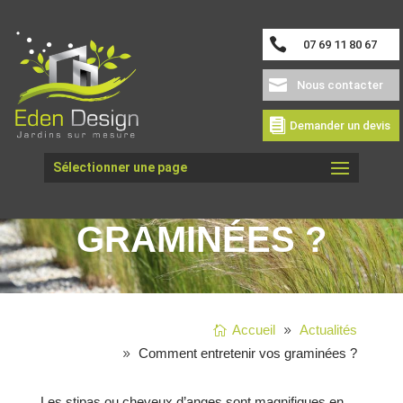
07 69 11 80 67
Nous contacter
Demander un devis
COMMENT
Sélectionner une page
ENTRETENIR VOS
GRAMINÉES ?
Accueil
Actualités
Comment entretenir vos graminées ?
Les stipas ou cheveux d’anges sont magnifiques en