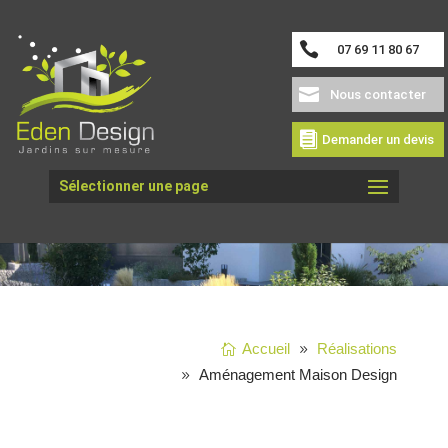
07 69 11 80 67
Nous contacter
Demander un devis
AMÉNAGEMENT
Sélectionner une page
MAISON DESIGN
Accueil
Réalisations
Aménagement Maison Design