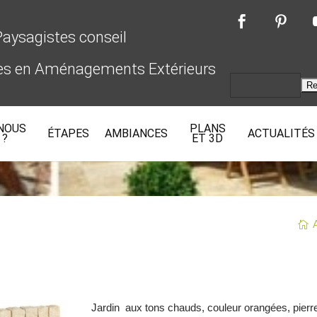
Paysagistes conseil
des en Aménagements Extérieurs
NOUS
PLANS
IN MÉDITERR
ÉTAPES
AMBIANCES
ACTUALITÉS
 ?
ET 3D
Jardin aux tons chauds, couleur orangées, pierres