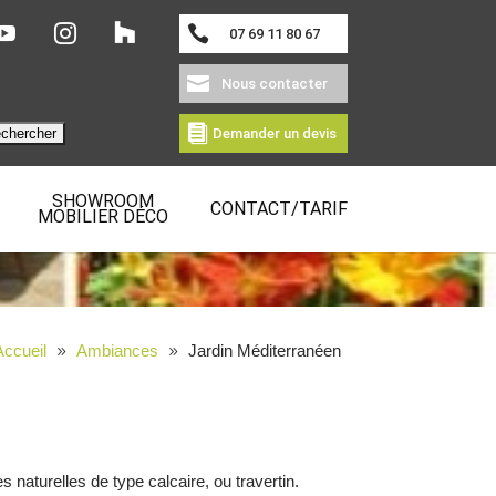
07 69 11 80 67
Nous contacter
Demander un devis
SHOWROOM
ANÉEN
CONTACT/TARIF
MOBILIER DÉCO
Accueil
Ambiances
Jardin Méditerranéen
 naturelles de type calcaire, ou travertin.